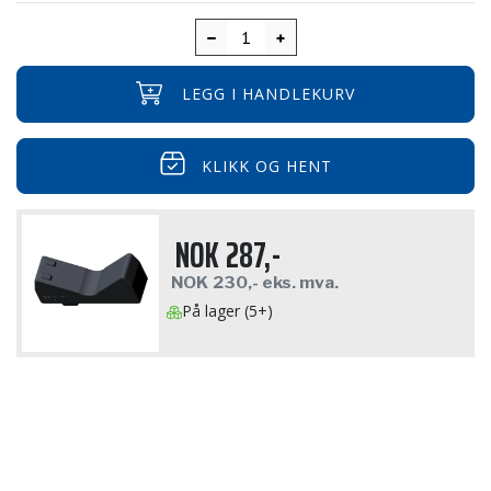
LEGG I HANDLEKURV
KLIKK OG HENT
NOK
287,-
NOK
230,-
eks. mva.
På lager (5+)