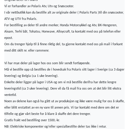
Vi er forhandler av Polaris Atv, Utv og Snøscooter.
I vår nettbutikk kan du bestille alt av originale deler ( Polaris Parts )til din snøscooter,
ATV og UTV fra Polaris.
For bestilling av deler til andre merker, Honda Motorsykkel og Atv, BK-Hengeren,
Aixam, Terhi båt, Tohatsu, Honwave, Alloycraft, ta kontakt med oss på telefon eller
epost.
Om du trenger hjelp til å finne riktig del, ta gjerne kontakt med oss på mail i forkant
med ditt skilt nr. eller rammenr.
Vi har mye deler på lager hos oss som blir sendt fortløpende.
Må vi bestille opp så bestilles de i hovedsak fra Polaris sitt lager i Sverige (ca 3 dager
levering) og Belgia (ca 1 uke levering).
Enkelte deler ligger på lager i USA og om vi må bestille derifra har dette lengre
leveringstid (ca 3 uker levering). Dere vil da få mail fra oss om at det blir litt ekstra
ventetid.
Noen av delene kan også ha gått ut av produksjon og ikke være mulig for oss å skaffe,
eller blitt erstattet av en ny vare til annen pris. Vi tar kontakt med dere om det er
tilfelle og gjør vårt beste for å klare å skaffe det dere trenger.
Gratis frakt ved bestilling over 1500,-kr.
NB: Elektriske komponenter og/eller spesialbestilte deler tas ikke i retur.