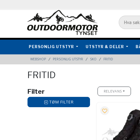
PERSONLIG UTSTYR
UTSTYR & DELER
B
WEBSHOP
PERSONLIG UTSTYR
SKO
FRITID
FRITID
Filter
RELEVANS
TØM FILTER