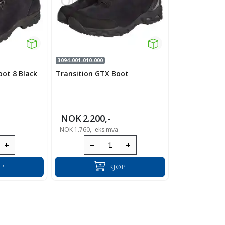
3094-001-010-000
ot 8 Black
Transition GTX Boot
NOK
2.200,-
NOK
1.760,-
eks.mva
ØP
KJØP