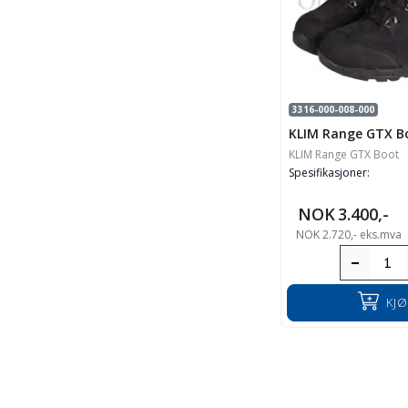
3316-000-008-000
KLIM Range GTX Bo
KLIM Range GTX Boot
Spesifikasjoner:
NOK
3.400,-
NOK
2.720,-
eks.mva
KJ