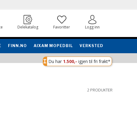
ce
Delekatalog
Favoritter
Logg inn
E
FINN.NO
AIXAM MOPEDBIL
VERKSTED
Du har
1.500,-
igjen til fri frakt*
2 PRODUKTER