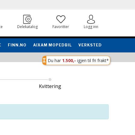
ce
Delekatalog
Favoritter
Logg inn
E
FINN.NO
AIXAM MOPEDBIL
VERKSTED
Du har
1.500,-
igjen til fri frakt*
Kvittering