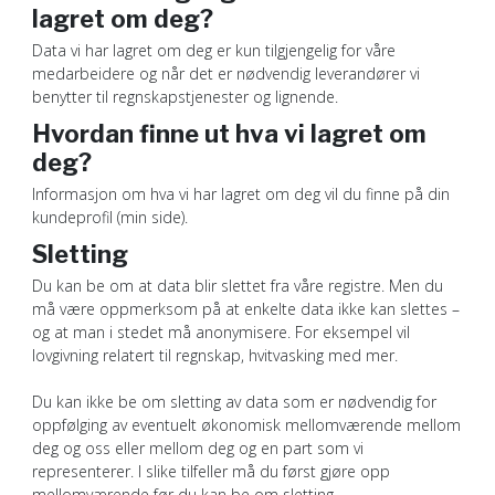
lagret om deg?
Data vi har lagret om deg er kun tilgjengelig for våre
medarbeidere og når det er nødvendig leverandører vi
benytter til regnskapstjenester og lignende.
Hvordan finne ut hva vi lagret om
deg?
Informasjon om hva vi har lagret om deg vil du finne på din
kundeprofil (min side).
Sletting
Du kan be om at data blir slettet fra våre registre. Men du
må være oppmerksom på at enkelte data ikke kan slettes –
og at man i stedet må anonymisere. For eksempel vil
lovgivning relatert til regnskap, hvitvasking med mer.
Du kan ikke be om sletting av data som er nødvendig for
oppfølging av eventuelt økonomisk mellomværende mellom
deg og oss eller mellom deg og en part som vi
representerer. I slike tilfeller må du først gjøre opp
mellomværende før du kan be om sletting.