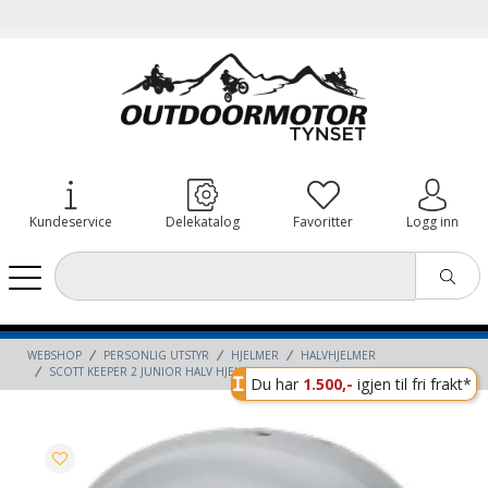
Kundeservice
Delekatalog
Favoritter
Logg inn
WEBSHOP
PERSONLIG UTSTYR
HJELMER
HALVHJELMER
SCOTT KEEPER 2 JUNIOR HALV HJELM LETT - HVIT, M HVIT 53-56
Du har
1.500,-
igjen til fri frakt*