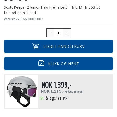
Scott Keeper 2 Junior Halv Hjelm Lett - Hvit, M Hvit 53-56
Ikke briller inkludert
Varenr:
271766-0002-007
LEGG I HANDLEKURV
KLIKK OG HENT
NOK
1.399,-
NOK
1.119,-
eks. mva.
På lager (1 stk)