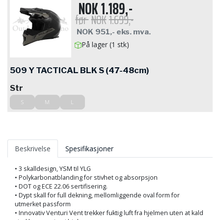
NOK
1.189,-
før
NOK
1.699,-
NOK
951,-
eks. mva.
På lager (1 stk)
509 Y TACTICAL BLK S (47-48cm)
Str
S
M
L
Beskrivelse
Spesifikasjoner
• 3 skalldesign, YSM til YLG
• Polykarbonatblanding for stivhet og absorpsjon
• DOT og ECE 22.06 sertifisering.
• Dypt skall for full dekning, mellomliggende oval form for
utmerket passform
• Innovativ Venturi Vent trekker fuktig luft fra hjelmen uten at kald