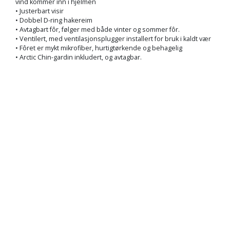
vind kommer inn i hjelmen
• Justerbart visir
• Dobbel D-ring hakereim
• Avtagbart fôr, følger med både vinter og sommer fôr.
• Ventilert, med ventilasjonsplugger installert for bruk i kaldt vær
• Fôret er mykt mikrofiber, hurtigtørkende og behagelig
• Arctic Chin-gardin inkludert, og avtagbar.