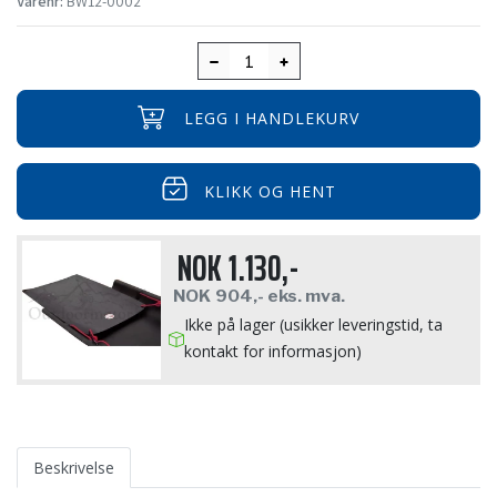
Varenr:
BW12-0002
LEGG I HANDLEKURV
KLIKK OG HENT
NOK
1.130,-
NOK
904,-
eks. mva.
Ikke på lager (usikker leveringstid, ta
kontakt for informasjon)
Beskrivelse