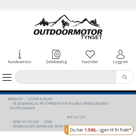
Kundeservice
Delekatalog
Favoritter
Logg inn
WEBSHOP
UTSTYR & DELER
SE DELEKATALOG PÅ TOPPMENY FOR POLARIS SPRENGSKISSER /
DELETEGNINGER
ATV OG UTV
DEKK OG FELGER
DEKK
DEKKPLUGGER 200MM 6X5 30STK (BØR KLIPPES I 2 PGA LENGDE)
Du har
1.500,-
igjen til fri frakt*