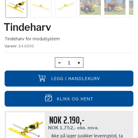
Tindeharv
Tindeharv for modulsystem
Varenr:
84.6000
LEGG I HANDLEKURV
KLIKK OG HENT
NOK
2.190,-
NOK
1.752,-
eks. mva.
Ikke på lager (usikker leveringstid, ta