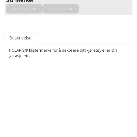
Str Merker
61CM X 10CM
15CM X 4 CM
Beskrivelse
POLARIS® klistermerke for å dekorere ditt kjøretøy eller din
garasje etc.