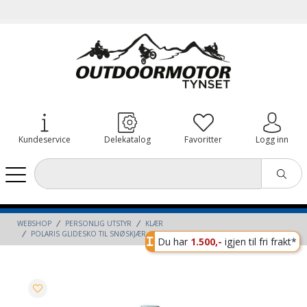
Kundeservice
Delekatalog
Favoritter
Logg inn
WEBSHOP
PERSONLIG UTSTYR
KLÆR
POLARIS GLIDESKO TIL SNØSKJÆR
Du har
1.500,-
igjen til fri frakt*