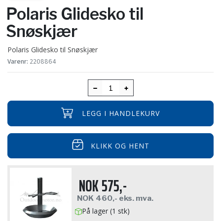
Polaris Glidesko til
Snøskjær
Polaris Glidesko til Snøskjær
Varenr:
2208864
LEGG I HANDLEKURV
KLIKK OG HENT
NOK
575,-
NOK
460,-
eks. mva.
På lager (1 stk)