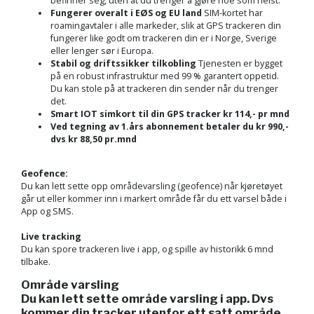
befinner seg, uten at du trenger å gjøre noe som helst.
Fungerer overalt i EØS og EU land
SIM-kortet har
roamingavtaler i alle markeder, slik at GPS trackeren din
fungerer like godt om trackeren din er i Norge, Sverige
eller lenger sør i Europa.
Stabil og driftssikker tilkobling
Tjenesten er bygget
på en robust infrastruktur med 99 % garantert oppetid.
Du kan stole på at trackeren din sender når du trenger
det.
Smart IOT simkort til din GPS tracker kr 114,- pr mnd
Ved tegning av 1.års abonnement betaler du kr 990,-
dvs kr 88,50 pr.mnd
Geofence:
Du kan lett sette opp områdevarsling (geofence) når kjøretøyet
går ut eller kommer inn i markert område får du ett varsel både i
App og SMS.
Live tracking
Du kan spore trackeren live i app, og spille av historikk 6 mnd
tilbake.
Område varsling
Du kan lett sette område varsling i app. Dvs
kommer din tracker utenfor ett satt område