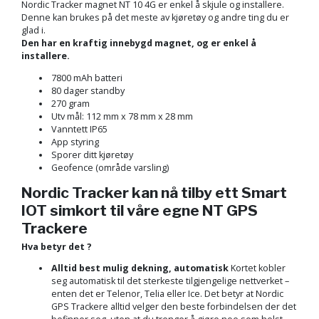
Nordic Tracker magnet NT 10 4G er enkel å skjule og installere.
Denne kan brukes på det meste av kjøretøy og andre ting du er
glad i.
Den har en kraftig innebygd magnet, og er enkel å
installere.
7800 mAh batteri
80 dager standby
270 gram
Utv mål: 112 mm x 78 mm x 28 mm
Vanntett IP65
App styring
Sporer ditt kjøretøy
Geofence (område varsling)
Nordic Tracker kan nå tilby ett Smart
IOT simkort til våre egne NT GPS
Trackere
Hva betyr det ?
Alltid best mulig dekning, automatisk
Kortet kobler
seg automatisk til det sterkeste tilgjengelige nettverket –
enten det er Telenor, Telia eller Ice. Det betyr at Nordic
GPS Trackere alltid velger den beste forbindelsen der det