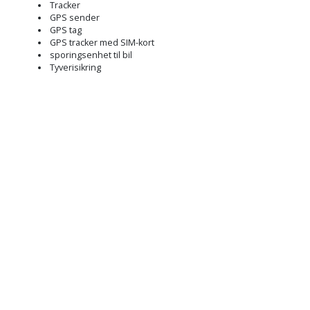
Tracker
GPS sender
GPS tag
GPS tracker med SIM-kort
sporingsenhet til bil
Tyverisikring