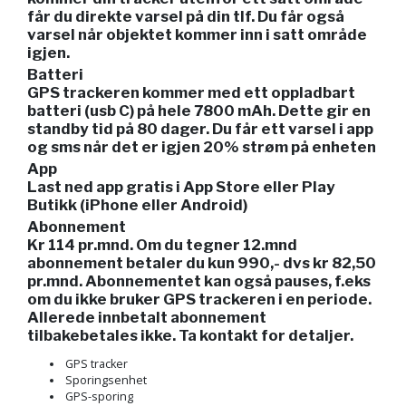
får du direkte varsel på din tlf. Du får også
varsel når objektet kommer inn i satt område
igjen.
Batteri
GPS trackeren kommer med ett oppladbart
batteri (usb C) på hele 7800 mAh. Dette gir en
standby tid på 80 dager. Du får ett varsel i app
og sms når det er igjen 20% strøm på enheten
App
Last ned app gratis i App Store eller Play
Butikk (iPhone eller Android)
Abonnement
Kr 114 pr.mnd. Om du tegner 12.mnd
abonnement betaler du kun 990,- dvs kr 82,50
pr.mnd. Abonnementet kan også pauses, f.eks
om du ikke bruker GPS trackeren i en periode.
Allerede innbetalt abonnement
tilbakebetales ikke. Ta kontakt for detaljer.
GPS tracker
Sporingsenhet
GPS-sporing