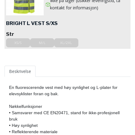
Ikke på lager (usikker leveringstid, ta
kontakt for informasjon)
BRIGHT L VEST S/XS
Str
XS/S
M/L
XL/2XL
Beskrivelse
En fluorescerende vest med høy synlighet og L-plater for 
elevsyklister foran og bak.

Nøkkelfunksjoner

• Samsvarer med CE EN20471, stand for ikke-profesjonell 
bruk

• Høy synlighet

• Reflekterende materiale
