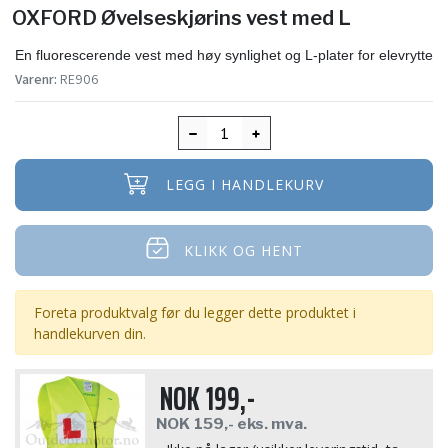
OXFORD Øvelseskjørins vest med L
En fluorescerende vest med høy synlighet og L-plater for elevryttere
Varenr:
RE906
LEGG I HANDLEKURV
KLIKK OG HENT
Foreta produktvalg før du legger dette produktet i
handlekurven din.
NOK
199,-
NOK
159,-
eks. mva.