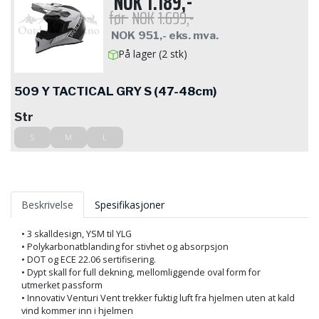
NOK
1.189,-
før
NOK
1.699,-
NOK
951,-
eks. mva.
På lager (2 stk)
509 Y TACTICAL GRY S (47-48cm)
Str
S
M
L
Beskrivelse
Spesifikasjoner
• 3 skalldesign, YSM til YLG
• Polykarbonatblanding for stivhet og absorpsjon
• DOT og ECE 22.06 sertifisering.
• Dypt skall for full dekning, mellomliggende oval form for
utmerket passform
• Innovativ Venturi Vent trekker fuktig luft fra hjelmen uten at kald
vind kommer inn i hjelmen