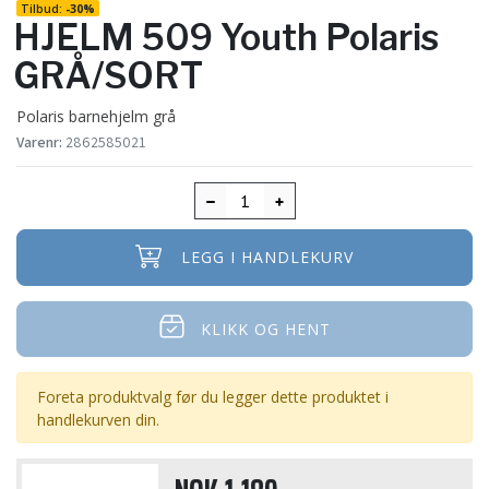
Tilbud:
-
30%
HJELM 509 Youth Polaris
GRÅ/SORT
Polaris barnehjelm grå
Varenr:
2862585021
LEGG I HANDLEKURV
KLIKK OG HENT
Foreta produktvalg før du legger dette produktet i
handlekurven din.