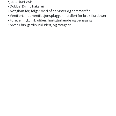
• Justerbart visir
• Dobbel D-ring hakereim
• Avtagbart fôr, følger med både vinter og sommer fôr.
• Ventilert, med ventilasjonsplugger installert for bruk i kaldt vær
• Fôret er mykt mikrofiber, hurtigtørkende og behagelig
• Arctic Chin-gardin inkludert, og avtagbar.