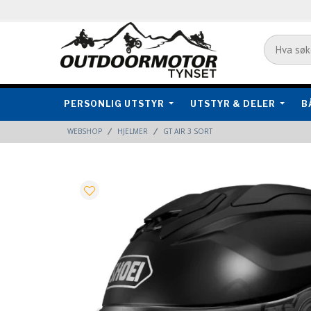
PERSONLIG UTSTYR
UTSTYR & DELER
B
WEBSHOP
HJELMER
GT AIR 3 SORT