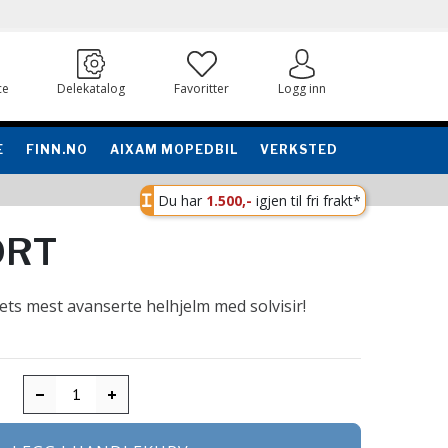
ce
Delekatalog
Favoritter
Logg inn
E
FINN.NO
AIXAM MOPEDBIL
VERKSTED
Du har
1.500,-
igjen til fri frakt*
ORT
ets mest avanserte helhjelm med solvisir!