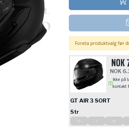
Foreta produktvalg før d
NOK
NOK
6.
Ikke på l
kontakt 
GT AIR 3 SORT
Str
XS
S
M