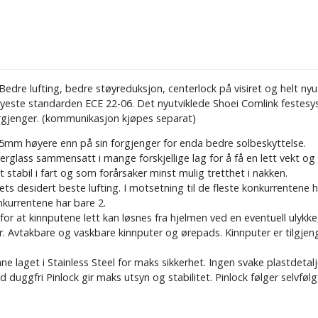
edre lufting, bedre støyreduksjon, centerlock på visiret og helt ny
yeste standarden ECE 22-06. Det nyutviklede Shoei Comlink festes
orgjenger. (kommunikasjon kjøpes separat)
er 5mm høyere enn på sin forgjenger for enda bedre solbeskyttelse.
berglass sammensatt i mange forskjellige lag for å få en lett vekt o
stabil i fart og som forårsaker minst mulig tretthet i nakken.
ets desidert beste lufting. I motsetning til de fleste konkurrentene 
nkurrentene har bare 2.
or at kinnputene lett kan løsnes fra hjelmen ved en eventuell ulykke,
r. Avtakbare og vaskbare kinnputer og ørepads. Kinnputer er tilgjengel
ne laget i Stainless Steel for maks sikkerhet. Ingen svake plastdetalj
uggfri Pinlock gir maks utsyn og stabilitet. Pinlock følger selvfølgel