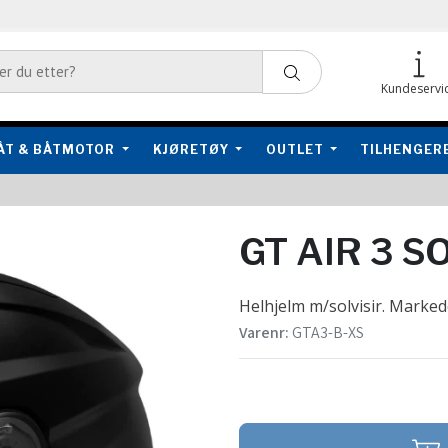
Kundeservi
ÅT & BÅTMOTOR
KJØRETØY
OUTLET
TILHENGER
GT AIR 3 S
Helhjelm m/solvisir. Marked
Varenr:
GTA3-B-XS