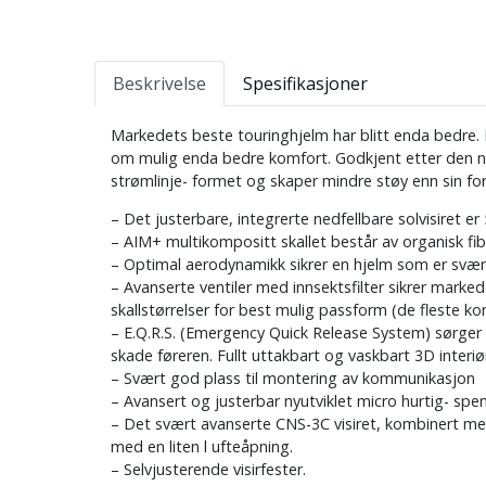
Beskrivelse
Spesifikasjoner
Markedets beste touringhjelm har blitt enda bedre. B
om mulig enda bedre komfort. Godkjent etter den n
strømlinje- formet og skaper mindre støy enn sin f
– Det justerbare, integrerte nedfellbare solvisiret 
– AIM+ multikompositt skallet består av organisk fi
– Optimal aerodynamikk sikrer en hjelm som er svært 
– Avanserte ventiler med innsektsfilter sikrer marked
skallstørrelser for best mulig passform (de fleste ko
– E.Q.R.S. (Emergency Quick Release System) sørger f
skade føreren. Fullt uttakbart og vaskbart 3D interiø
– Svært god plass til montering av kommunikasjon
– Avansert og justerbar nyutviklet micro hurtig- spen
– Det svært avanserte CNS-3C visiret, kombinert med d
med en liten l ufteåpning.
– Selvjusterende visirfester.