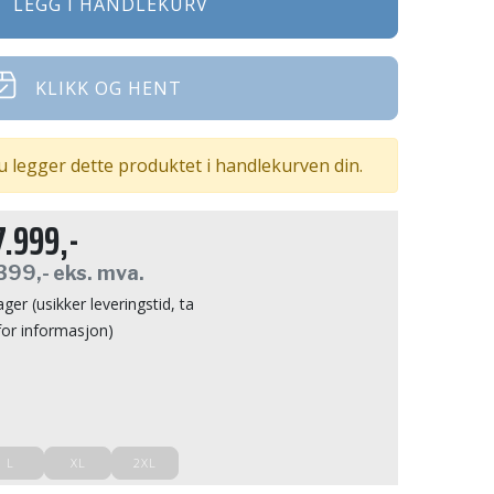
LEGG I HANDLEKURV
KLIKK OG HENT
u legger dette produktet i handlekurven din.
7.999,-
399,-
eks. mva.
ager (usikker leveringstid, ta
for informasjon)
L
XL
2XL