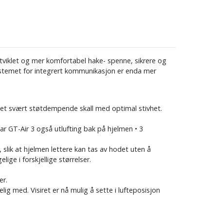
utviklet og mer komfortabel hake- spenne, sikrere og
ystemet for integrert kommunikasjon er enda mer
g et svært støtdempende skall med optimal stivhet.
har GT-Air 3 også utlufting bak på hjelmen • 3
 slik at hjelmen lettere kan tas av hodet uten å
ige i forskjellige størrelser.
er.
ig med. Visiret er nå mulig å sette i lufteposisjon