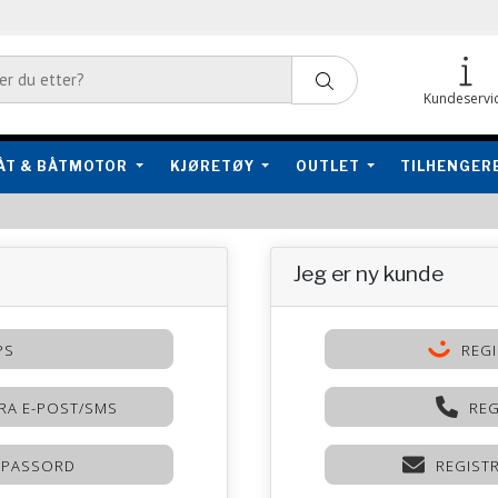
Kundeservi
ÅT & BÅTMOTOR
KJØRETØY
OUTLET
TILHENGER
Jeg er ny kunde
PS
REGI
RA E-POST/SMS
REG
 PASSORD
REGIST