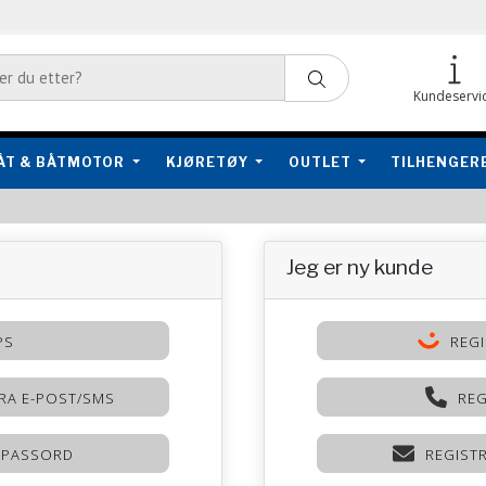
Kundeservi
ÅT & BÅTMOTOR
KJØRETØY
OUTLET
TILHENGER
Jeg er ny kunde
PS
REGI
RA E-POST/SMS
REG
 PASSORD
REGIST